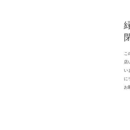
こ
店
い
に
お