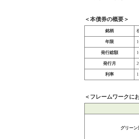
＜本債券の概要＞
銘柄
年限
発行総額
発行月
利率
1
＜フレームワークに
グリーン