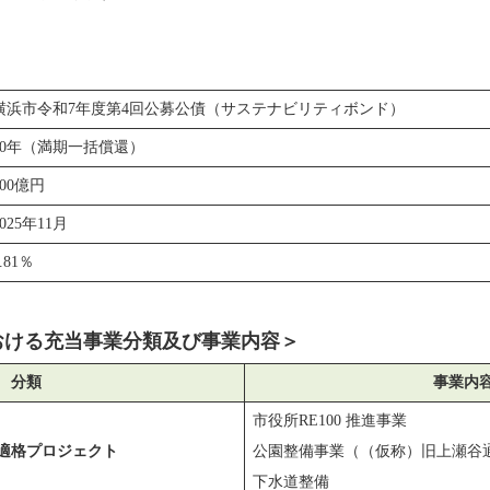
横浜市令和7年度第4回公募公債（サステナビリティボンド）
10年（満期一括償還）
100億円
2025年11月
.81％
おける充当事業分類及び事業内容＞
分類
事業内
市役所RE100 推進事業
適格プロジェクト
公園整備事業（（仮称）旧上瀬⾕
下水道整備