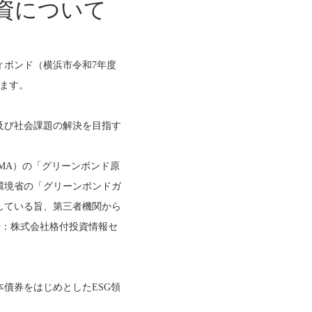
資について
ボンド（横浜市令和7年度
ます。
及び社会課題の解決を目指す
on：ICMA）の「グリーンボンド原
、環境省の「グリーンボンドガ
合している旨、第三者機関から
発行者：株式会社格付投資情報セ
債券をはじめとしたESG領