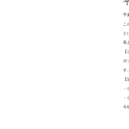
平
こ
と
長
【
ポ
す
【
・
・ポ
今