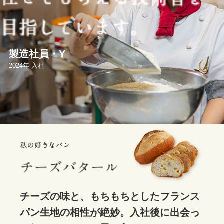
求める人材像
製造社員・Y
2024年 入社
よくあるご質問
募集要項・エントリ―
お知らせ
チーズの味と、
もちもちとしたフランス
パン生地の相性が絶妙。
入社後に出会っ