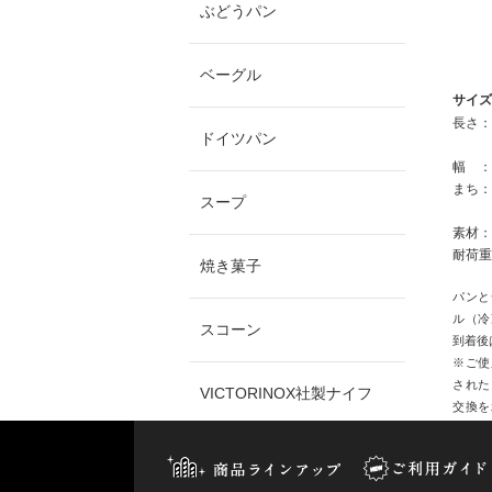
ぶどうパン
ベーグル
サイズ
長さ：
ドイツパン
13
幅 ：
まち：
スープ
素材：
耐荷重
焼き菓子
パンと
ル（冷
スコーン
到着後
※ご使
された
VICTORINOX社製ナイフ
交換を
程、お
その他商品