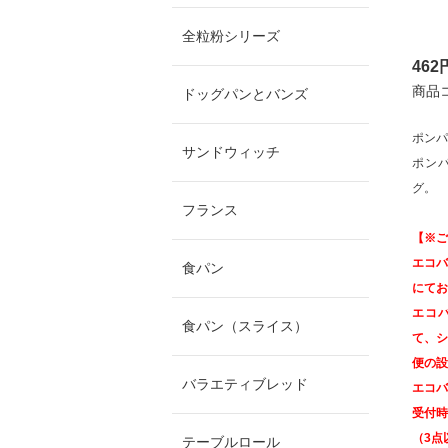
全粒粉シリーズ
46
商品コ
ドッグパンとバンズ
ポン
サンドウィッチ
ポン
グ。
フランス
【※ご
エコ
食パン
にてお
エコ
食パン（スライス）
て、
便の設
バラエティブレッド
エコ
受付
（3点
テーブルロール