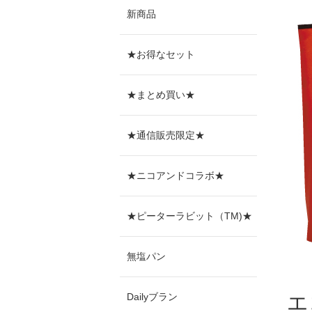
新商品
★お得なセット
★まとめ買い★
★通信販売限定★
★ニコアンドコラボ★
★ピーターラビット（TM)★
無塩パン
Dailyブラン
エ